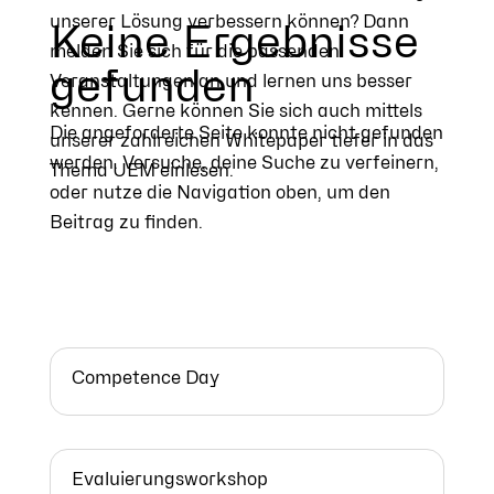
unserer Lösung verbessern können? Dann
Keine Ergebnisse
melden Sie sich für die passenden
gefunden
Veranstaltungen an und lernen uns besser
kennen. Gerne können Sie sich auch mittels
Die angeforderte Seite konnte nicht gefunden
unserer zahlreichen Whitepaper tiefer in das
werden. Versuche, deine Suche zu verfeinern,
Thema UEM einlesen.
oder nutze die Navigation oben, um den
Beitrag zu finden.
Competence Day
Evaluierungsworkshop