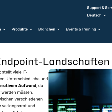
Support & Ser
Deutsch
n
Produkte
Branchen
Events & Training
Endpoint-Landschaften
tellt viele IT-
en. Unterschiedliche und
erativem Aufwand
, da
t werden müssen.
ischen verschiedenen
e verlangsamt und