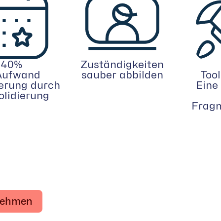
40%
Zuständigkeiten
Aufwand
sauber abbilden
Tool
erung durch
Eine
olidierung
Fragm
fnehmen