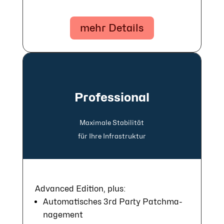
mehr Details
Professional
Maxi­male Stabi­lität
für Ihre In­fra­struk­tur
Advanced Edition, plus:
Auto­mati­sches 3rd Party Patch­ma­
nage­ment