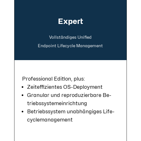
Expert
Voll­ständi­ges Uni­fied
End­point Life­cycle Manage­ment
Professional Edition, plus:
Zeit­ef­fi­zien­tes OS-Deploy­ment
Gra­nu­lar und re­pro­du­zier­ba­re Be­
triebs­sys­tem­ein­rich­tung
Betriebs­system un­ab­hän­gi­ges Life­
cycle­ma­nage­ment