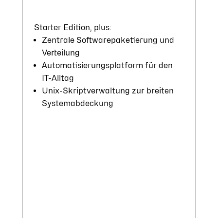
Star­ter Edit­ion, plus:
Zen­tra­le Soft­ware­pa­ke­tie­rung und
Ver­tei­lung
Auto­mati­sie­rungs­plat­form für den
IT-All­tag
Unix-Skript­ver­wal­tung zur brei­ten
Sys­tem­ab­deck­ung