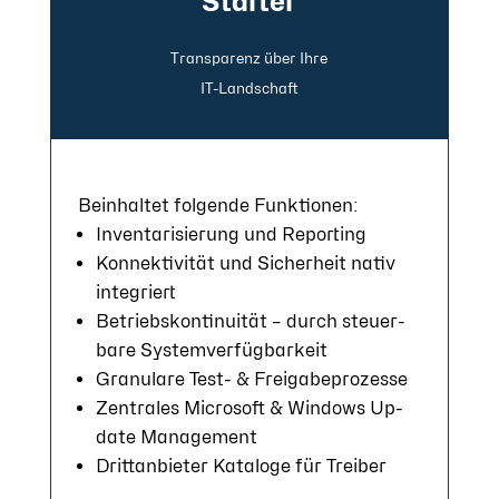
Starter
Transparenz über Ihre
IT-Land­schaft
Be­in­hal­tet fol­gen­de Funk­tio­nen:
In­ven­tari­sie­rung und Re­por­ting
Konnek­tivi­tät und Si­cher­heit na­tiv
in­te­griert
Betriebs­konti­nui­tät – durch steuer­
bare Sys­tem­ver­füg­bar­keit
Gra­nu­lare Test- & Frei­ga­be­pro­zes­se
Zentrales Microsoft & Win­dows Up­
date Ma­nage­ment
Dritt­an­bie­ter Ka­ta­loge für Trei­ber