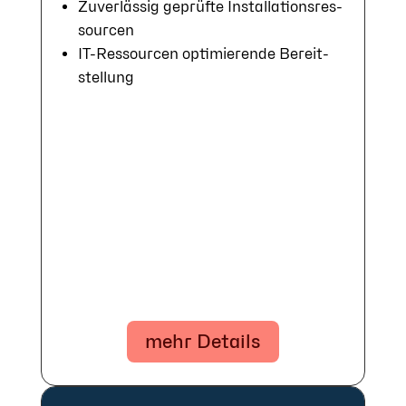
Zuver­lässig ge­prüf­te In­stal­la­tions­res­
sour­cen
IT-Ressour­cen op­ti­mie­ren­de Be­reit­
stel­lung
mehr Details