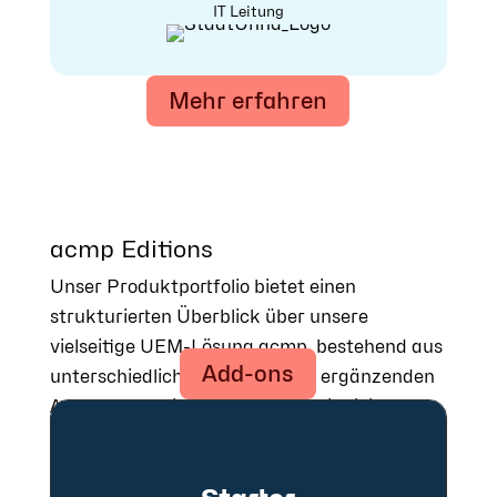
IT Leitung
Mehr erfahren
acmp Editions
Unser Produktportfolio bietet einen
strukturierten Überblick über unsere
vielseitige UEM-Lösung acmp, bestehend aus
Add-ons
unterschiedlichen Editions und ergänzenden
Add-ons. Damit können wir Ihre individuellen
Anforderungen flexibel abdecken und
skalierbare Lösungen für verschiedene
Einsatzszenarien bereitstellen.