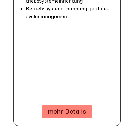
triebs­sys­tem­ein­rich­tung
Betriebs­system un­ab­hän­gi­ges Life­
cycle­ma­nage­ment
mehr Details