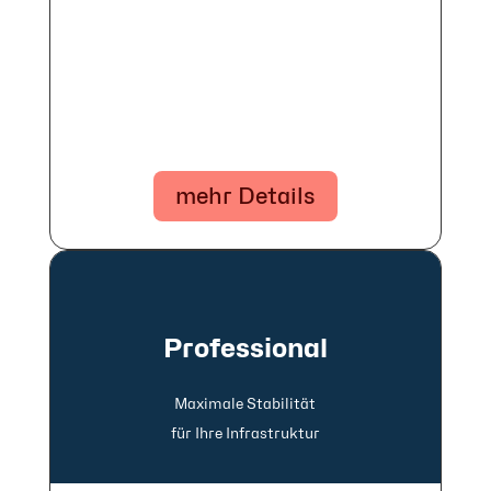
mehr Details
Professional
Maxi­male Stabi­lität
für Ihre In­fra­struk­tur