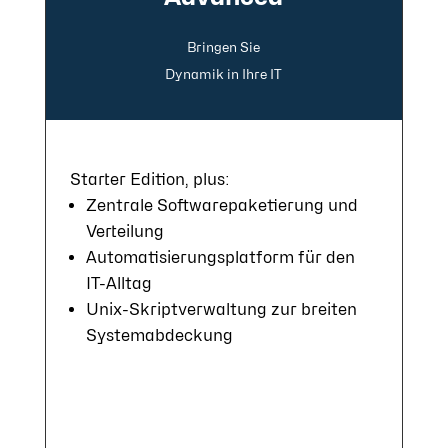
Bringen Sie
Dyna­mik in Ihre IT
Star­ter Edit­ion, plus:
Zen­tra­le Soft­ware­pa­ke­tie­rung und
Ver­tei­lung
Auto­mati­sie­rungs­plat­form für den
IT-All­tag
Unix-Skript­ver­wal­tung zur brei­ten
Sys­tem­ab­deck­ung