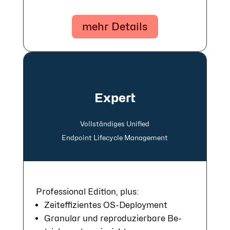
mehr Details
Expert
Voll­ständi­ges Uni­fied
End­point Life­cycle Manage­ment
Professional Edition, plus:
Zeit­ef­fi­zien­tes OS-Deploy­ment
Gra­nu­lar und re­pro­du­zier­ba­re Be­