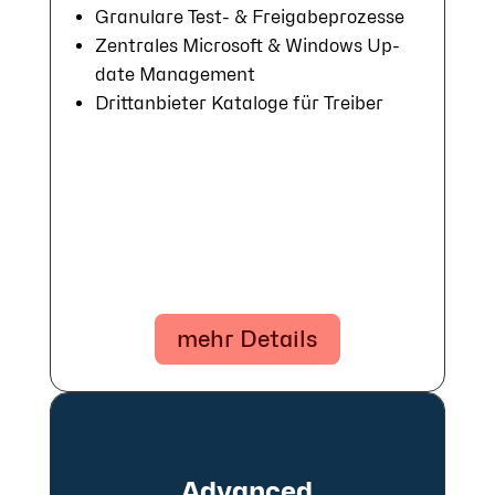
Gra­nu­lare Test- & Frei­ga­be­pro­zes­se
Zentrales Microsoft & Win­dows Up­
date Ma­nage­ment
Dritt­an­bie­ter Ka­ta­loge für Trei­ber
mehr Details
Advanced