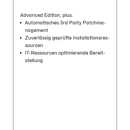
Advanced Edition, plus:
Auto­mati­sches 3rd Party Patch­ma­
nage­ment
Zuver­lässig ge­prüf­te In­stal­la­tions­res­
sour­cen
IT-Ressour­cen op­ti­mie­ren­de Be­reit­
stel­lung