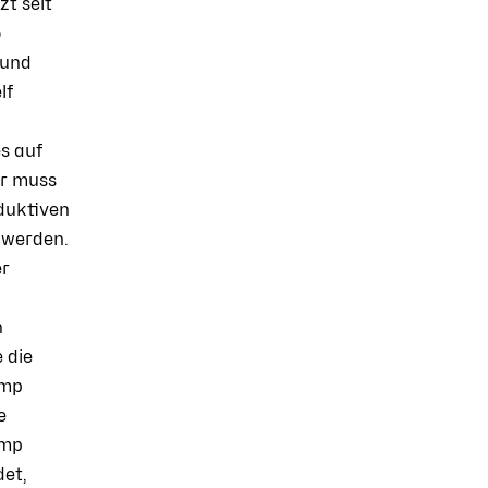
zt seit
p
und
lf
s auf
er muss
oduktiven
 werden.
er
h
 die
cmp
e
cmp
det,