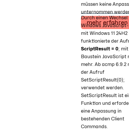
müssen keine Anpas
unternommen werde
Durch einen Wechsel 
mehr erfahren
Windows JavaScript-
mit Windows 11 24H2
funktionierte der Auf
ScriptResult = 0
; mi
Baustein JavaScript 
mehr. Ab acmp 6.9.2
der Aufruf
SetScriptResult(0);
verwendet werden.
SetScriptResult ist e
Funktion und erforde
eine Anpassung in
bestehenden Client
Commands.