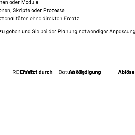
onen oder Module
nen, Skripte oder Prozesse
ionalitäten ohne direkten Ersatz
nz zu geben und Sie bei der Planung notwendiger Anpassun
REST API
Ersetzt durch
Datum folgt
Abkündigung
Ablöse
n
I