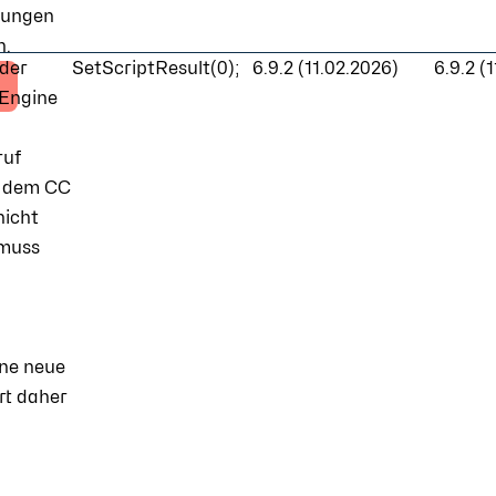
sungen
n.
der
SetScriptResult(0);
6.9.2 (11.02.2026)
6.9.2 (
Engine
ruf
t dem CC
nicht
 muss
ine neue
rt daher