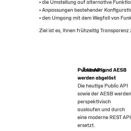
• die Umstellung auf alternative Funkti
• Anpassungen bestehender Konfiguratio
• den Umgang mit dem Wegfall von Funkt
Ziel ist es, Ihnen frühzeitig Transpare
Public API und AESB
Änderung
werden abgelöst
Die heutige Public API
sowie der AESB werde
perspektivisch
auslaufen und durch
eine moderne REST AP
ersetzt.