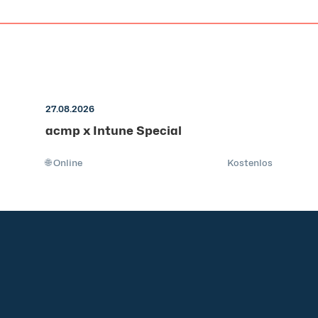
27.08.2026
acmp x Intune Special
🌐 Online
Kostenlos
Community
Blog
Downloads
Impressum
AGB
Datenschut
Barrierefreiheitserklärung