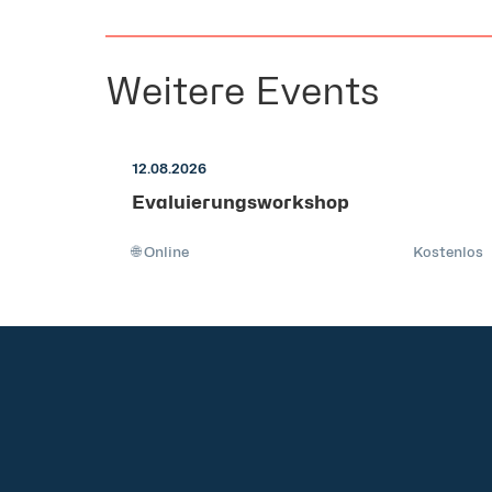
Weitere Events
12.08.2026
Evaluierungsworkshop
🌐 Online
Kostenlos
+49 2921 789 200
sales@aagon.com