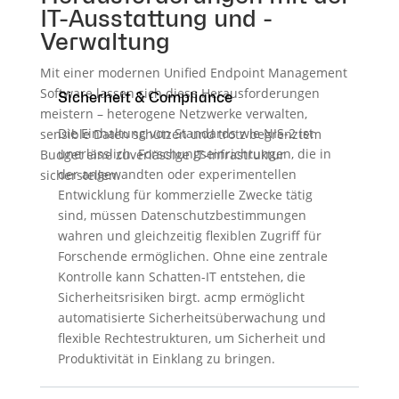
IT-Ausstattung und -
Verwaltung
Mit einer modernen Unified Endpoint Management
Software lassen sich diese Herausforderungen
Sicherheit & Compliance
meistern – heterogene Netzwerke verwalten,
Die Einhaltung von Standards wie NIS-2 ist
sensible Daten schützen und trotz begrenztem
unerlässlich. Forschungseinrichtungen, die in
Budget eine zuverlässige IT-Infrastruktur
der angewandten oder experimentellen
sicherstellen.
Entwicklung für kommerzielle Zwecke tätig
sind, müssen Datenschutzbestimmungen
wahren und gleichzeitig flexiblen Zugriff für
Forschende ermöglichen. Ohne eine zentrale
Kontrolle kann Schatten-IT entstehen, die
Sicherheitsrisiken birgt. acmp ermöglicht
automatisierte Sicherheitsüberwachung und
flexible Rechtestrukturen, um Sicherheit und
Produktivität in Einklang zu bringen.