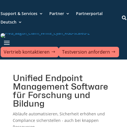
Support & Services
Partner
Partnerportal

Deutsch
Vertrieb kontaktieren
Testversion anfordern
Unified Endpoint
Management Software
für Forschung und
Bildung
Abläufe automatisieren, Sicherheit erhöhen und
Compliance sicherstellen - auch bei knappen
Ressourcen.