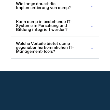
Wie lange dauert die
Implementierung von acmp?
Kann acmp in bestehende IT-
Systeme in Forschung und
Bildung integriert werden?
Welche Vorteile bietet acmp
gegenüber herkömmlichen IT-
Management-Tools?
+49 2921 789 200
sales@aagon.com
Community
Blog
Downloads
Kontakt
Impressum
AGB
Datenschutz