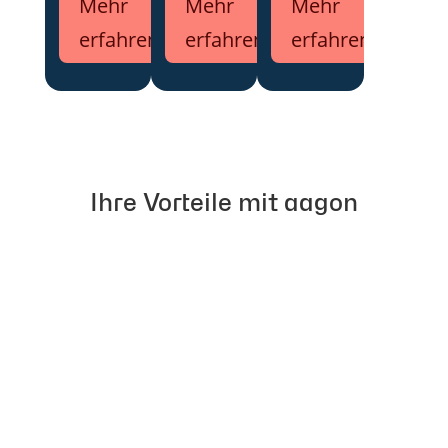
Mehr
Mehr
Mehr
erfahren
erfahren
erfahren
Ihre Vorteile mit aagon
Optimales
Support
99,72 %
Preis-
genau so
Kunden-
Leistungs
wie Sie