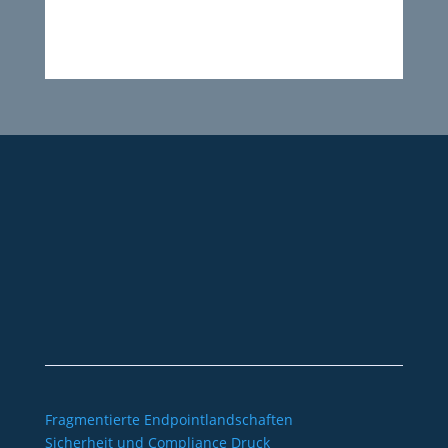
+49 2921 789 200
sales@aagon.com
Community
Blog
Downloads
Kontakt
Impressum
AGB
Datenschutz
Barrierefreiheitserklärung
Fragmentierte Endpointlandschaften
Sicherheit und Compliance Druck