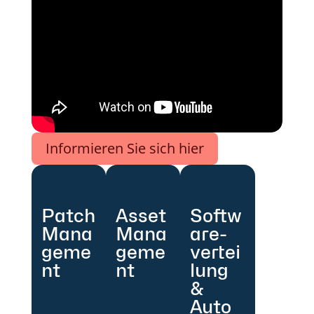
Informieren Sie sich hier
Patch
Asset
Softw
Mana
Mana
are-
geme
geme
vertei
nt
nt
lung
&
Auto