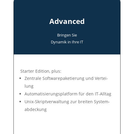
Advanced
Bringen Sie
Dyna­mik in Ihre IT
Star­ter Edit­ion, plus:
Zen­tra­le Soft­ware­pa­ke­tie­rung und Ver­tei­
lung
Auto­mati­sie­rungs­plat­form für den IT-All­tag
Unix-Skript­ver­wal­tung zur brei­ten Sys­tem­
ab­deck­ung