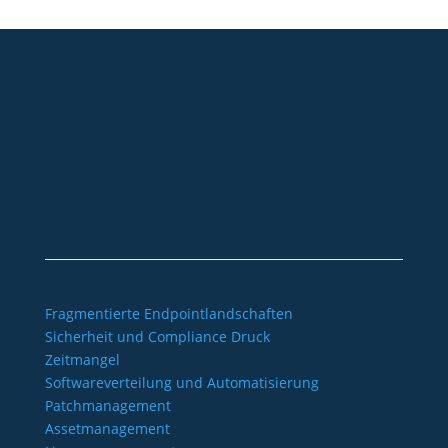
+49 2921 789 200
sales@aagon.com
Community
Blog
Downloads
Kontakt
Impressum
AGB
Datenschutz
Barrierefreiheitserklärung
Fragmentierte Endpointlandschaften
Sicherheit und Compliance Druck
Zeitmangel
Softwareverteilung und Automatisierung
Patchmanagement
Assetmanagement