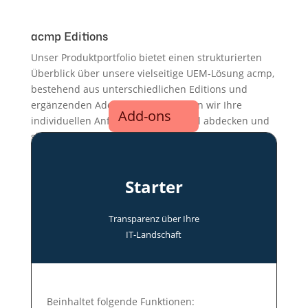
acmp Editions
Unser Produktportfolio bietet einen strukturierten
Überblick über unsere vielseitige UEM-Lösung acmp,
bestehend aus unterschiedlichen Editions und
ergänzenden Add-ons. Damit können wir Ihre
Add-ons
individuellen Anforderungen flexibel abdecken und
skalierbare Lösungen für verschiedene
Einsatzszenarien bereitstellen.
Starter
Transparenz über Ihre
IT-Land­schaft
Be­in­hal­tet fol­gen­de Funk­tio­nen: