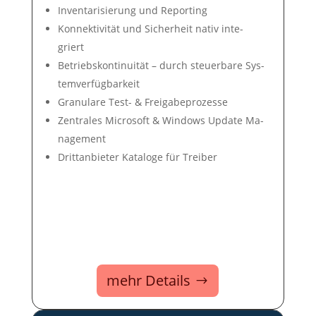
In­ven­tari­sie­rung und Re­por­ting
Konnek­tivi­tät und Si­cher­heit na­tiv in­te­
griert
Betriebs­konti­nui­tät – durch steuer­bare Sys­
tem­ver­füg­bar­keit
Gra­nu­lare Test- & Frei­ga­be­pro­zes­se
Zentrales Microsoft & Win­dows Up­date Ma­
nage­ment
Dritt­an­bie­ter Ka­ta­loge für Trei­ber
mehr Details