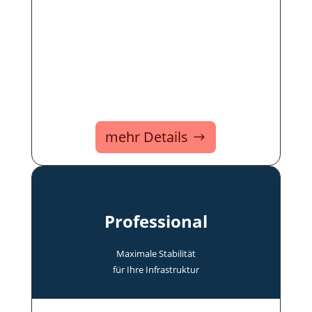
mehr Details
Professional
Maxi­male Stabi­lität
für Ihre In­fra­struk­tur