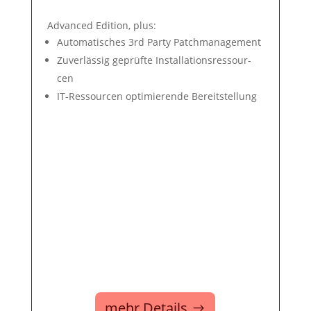
Advanced Edition, plus:
Auto­mati­sches 3rd Party Patch­ma­nage­ment
Zuver­lässig ge­prüf­te In­stal­la­tions­res­sour­
cen
IT-Ressour­cen op­ti­mie­ren­de Be­reit­stel­lung
mehr Details