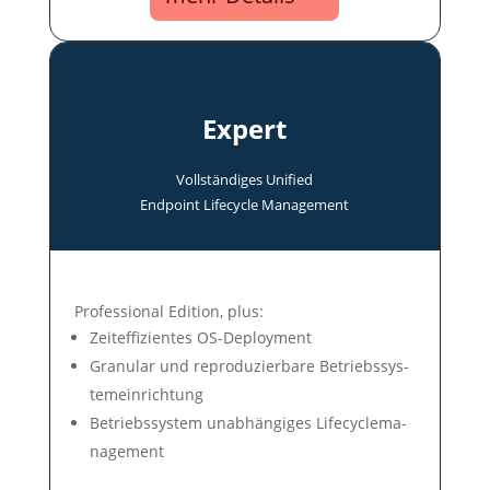
Expert
Voll­ständi­ges Uni­fied
End­point Life­cycle Manage­ment
Professional Edition, plus:
Zeit­ef­fi­zien­tes OS-Deploy­ment
Gra­nu­lar und re­pro­du­zier­ba­re Be­triebs­sys­
tem­ein­rich­tung
Betriebs­system un­ab­hän­gi­ges Life­cycle­ma­
nage­ment