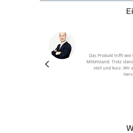
E
Das Produkt trifft w
4
Mittelstand. Trotz stä
steil und kurz. Wir
Hers
W