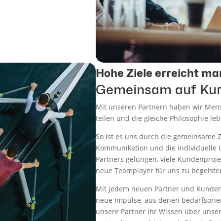
Hohe Ziele erreicht man
Gemeinsam auf Ku
Mit unseren Partnern haben wir Men
teilen und die gleiche Philosophie le
So ist es uns durch die gemeinsame Z
Kommunikation und die individuelle 
Partners gelungen, viele Kundenproje
neue Teamplayer für uns zu begeiste
Mit jedem neuen Partner und Kunde
neue Impulse, aus denen bedarfsorie
unsere Partner ihr Wissen über unser