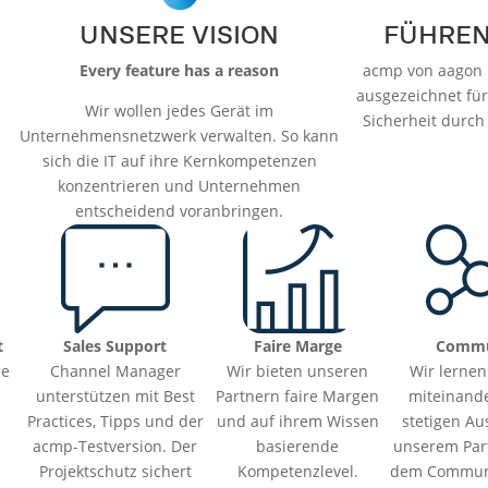
UNSERE VISION
FÜHREN
Every feature has a reason
acmp von aagon i
ausgezeichnet für
Wir wollen jedes Gerät im
Sicherheit durch 
Unternehmensnetzwerk verwalten. So kann
sich die IT auf ihre Kernkompetenzen
konzentrieren und Unternehmen
entscheidend voranbringen.
t
Sales Support
Faire Marge
Commu
he
Channel Manager
Wir bieten unseren
Wir lerne
,
unterstützen mit Best
Partnern faire Margen
miteinand
Practices, Tipps und der
und auf ihrem Wissen
stetigen Au
acmp-Testversion. Der
basierende
unserem Part
Projektschutz sichert
Kompetenzlevel.
dem Communi