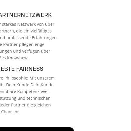
PARTNERNETZWERK
r starkes Netzwerk von über
tnern, die ein vielfältiges
und umfassende Erfahrungen
se Partner pflegen enge
ungen und verfügen über
ßes Know-how.
EBTE FAIRNESS
ere Philosophie: Mit unserem
eibt Dein Kunde Dein Kunde.
kennbare Kompetenzlevel,
stützung und technischen
jeder Partner die gleichen
Chancen.