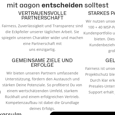
mit aagon
entscheiden
solltest
VERTRAUENSVOLLE
STARKES 
PARTNERSCHAFT
Wir nutzen unse
.
Fairness, Zuverlässigkeit und Transparenz sind
100 + 40 MSP-Par
die Eckpfeiler unserer täglichen Arbeit. Sie
Kundenportfolio 
spiegeln unseren Charakter wider und machen
bieten. Die
eine Partnerschaft mit
Kundenbezieh
uns einzigartig.
gro
GEMEINSAME ZIELE UND
GEL
ERFOLGE
Fairness ist uns
Wir bieten unseren Partnern umfassende
Projektschutz bl
Unterstützung, fördern den Austausch und
Durch klar er
stärken Deine Potenziale. So profitierst Du von
Presales-Unter
einem wertschätzenden Umfeld, starkem
d
Support erhält 
Rückhalt und einem erfolgreichen Vertrieb.
Kompetenzaufbau ist dabei die Grundlage
deines Erfolgs.
karsulm