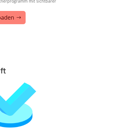
rtnerprogramm mit sichtbarer
oaden
ft