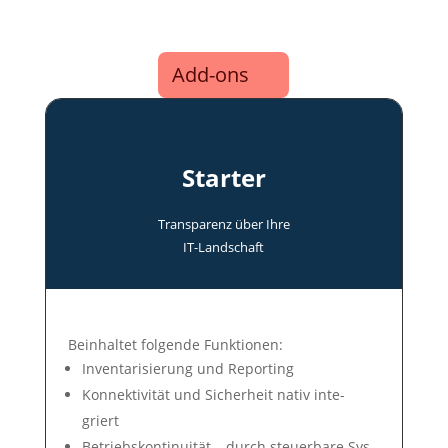
Add-ons
Starter
Transparenz über Ihre
IT-Land­schaft
Be­in­hal­tet fol­gen­de Funk­tio­nen:
In­ven­tari­sie­rung und Re­por­ting
Konnek­tivi­tät und Si­cher­heit na­tiv in­te­
griert
Betriebs­konti­nui­tät – durch steuer­bare Sys­