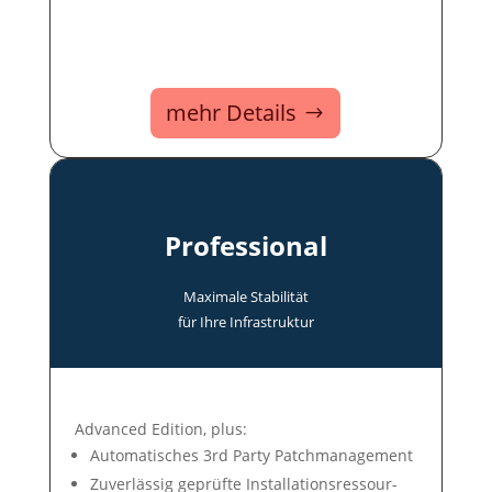
mehr Details
Professional
Maxi­male Stabi­lität
für Ihre In­fra­struk­tur
Advanced Edition, plus:
Auto­mati­sches 3rd Party Patch­ma­nage­ment
Zuver­lässig ge­prüf­te In­stal­la­tions­res­sour­