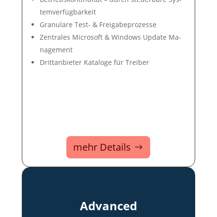
tem­ver­füg­bar­keit
Gra­nu­lare Test- & Frei­ga­be­pro­zes­se
Zentrales Microsoft & Win­dows Up­date Ma­
nage­ment
Dritt­an­bie­ter Ka­ta­loge für Trei­ber
mehr Details
Advanced