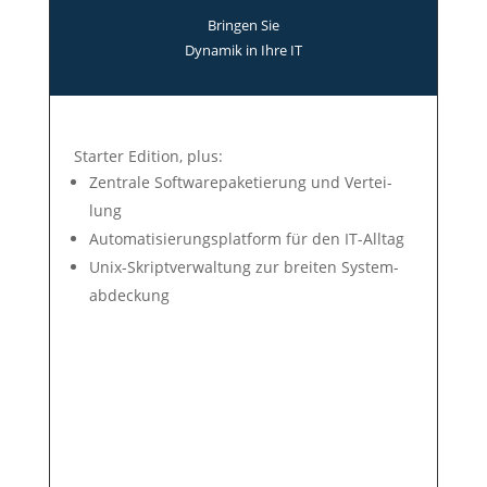
Bringen Sie
Dyna­mik in Ihre IT
Star­ter Edit­ion, plus:
Zen­tra­le Soft­ware­pa­ke­tie­rung und Ver­tei­
lung
Auto­mati­sie­rungs­plat­form für den IT-All­tag
Unix-Skript­ver­wal­tung zur brei­ten Sys­tem­
ab­deck­ung