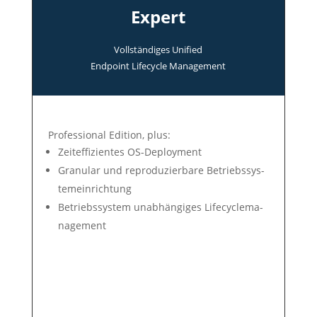
Expert
Voll­ständi­ges Uni­fied
End­point Life­cycle Manage­ment
Professional Edition, plus:
Zeit­ef­fi­zien­tes OS-Deploy­ment
Gra­nu­lar und re­pro­du­zier­ba­re Be­triebs­sys­
tem­ein­rich­tung
Betriebs­system un­ab­hän­gi­ges Life­cycle­ma­
nage­ment