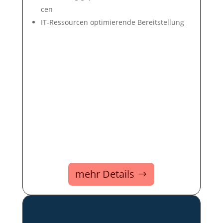
cen
IT-Ressour­cen op­ti­mie­ren­de Be­reit­stel­lung
mehr Details