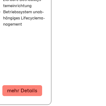
tem­ein­rich­tung
Betriebs­system un­ab­
hän­gi­ges Life­cycle­ma­
nage­ment
mehr Details