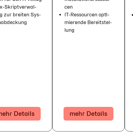
x-Skript­ver­wal­
cen
g zur brei­ten Sys­
IT-Ressour­cen op­ti­
­ab­deck­ung
mie­ren­de Be­reit­stel­
lung
ehr Details
mehr Details