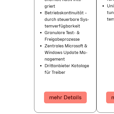
Uni
griert
tun
Betriebs­konti­nui­tät –
tem
durch steuer­bare Sys­
tem­ver­füg­bar­keit
Gra­nu­lare Test- &
Frei­ga­be­pro­zes­se
Zentrales Microsoft &
Win­dows Up­date Ma­
nage­ment
Dritt­an­bie­ter Ka­ta­loge
für Trei­ber
mehr Details
m