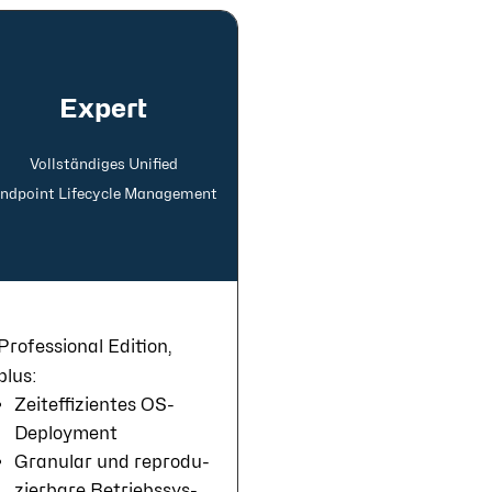
Expert
Voll­ständi­ges Uni­fied
nd­point Life­cycle Manage­ment
Professional Edition,
plus:
Zeit­ef­fi­zien­tes OS-
Deploy­ment
Gra­nu­lar und re­pro­du­
zier­ba­re Be­triebs­sys­