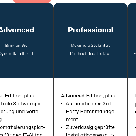
Advanced
Professional
Bringen Sie
Maxi­male Stabi­lität
Dyna­mik in Ihre IT
für Ihre In­fra­struk­tur
E
er Edit­ion, plus:
Advanced Edition, plus:
­tra­le Soft­ware­pa­
Auto­mati­sches 3rd
ie­rung und Ver­tei­
Party Patch­ma­nage­
g
ment
o­mati­sie­rungs­plat­
Zuver­lässig ge­prüf­te
m für den IT-All­tag
In­stal­la­tions­res­sour­