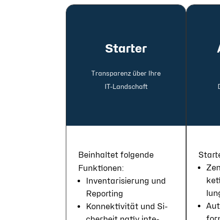
Starter
Transparenz über Ihre
IT-Land­schaft
Be­in­hal­tet fol­gen­de
Star­t
Zen
Funk­tio­nen:
ke­t
In­ven­tari­sie­rung und
lun
Re­por­ting
Aut
Konnek­tivi­tät und Si­
for
cher­heit na­tiv in­te­