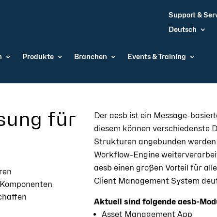
Support & Ser
Deutsch
n
Produkte
Branchen
Events & Training
ösung für
Der aesb ist ein Message-basiert
diesem können verschiedenste Da
Strukturen angebunden werden un
Workflow-Engine weiterverarbeit
aesb einen großen Vorteil für al
uren
Client Management System deutl
en Komponenten
chaffen
Aktuell sind folgende aesb-Mod
Asset Management App