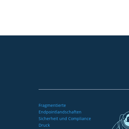
+49 2921 789 200
sales@aagon.com
Fragmentierte
Endpointlandschaften
Sicherheit und Compliance
Druck