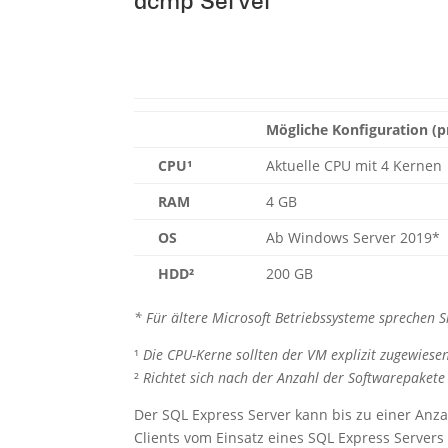
acmp Server
Mögliche Konfiguration (
CPU¹
Aktuelle CPU mit 4 Kernen
RAM
4 GB
OS
Ab Windows Server 2019*
HDD²
200 GB
* Für ältere Microsoft Betriebssysteme sprechen Si
¹
Die CPU-Kerne sollten der VM explizit zugewiese
²
Richtet sich nach der Anzahl der Softwarepakete
Der SQL Express Server kann bis zu einer Anz
Clients vom Einsatz eines SQL Express Servers