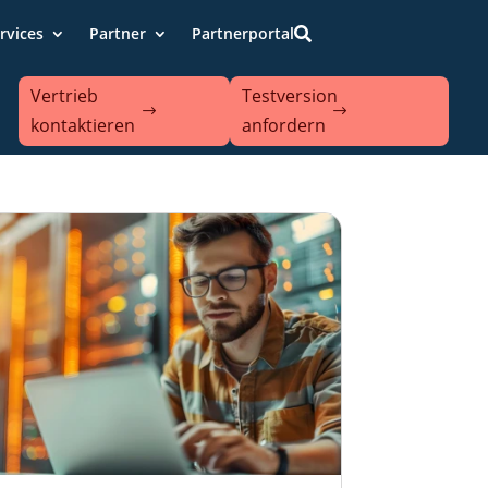
rvices
Partner
Partnerportal

Vertrieb
Testversion
kontaktieren
anfordern