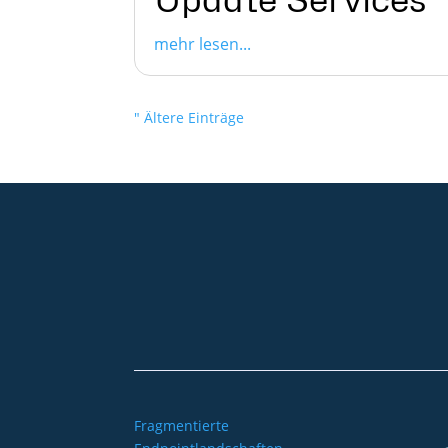
mehr lesen...
" Ältere Einträge
+49 2921 789 200
sales@aagon.com
Fragmentierte