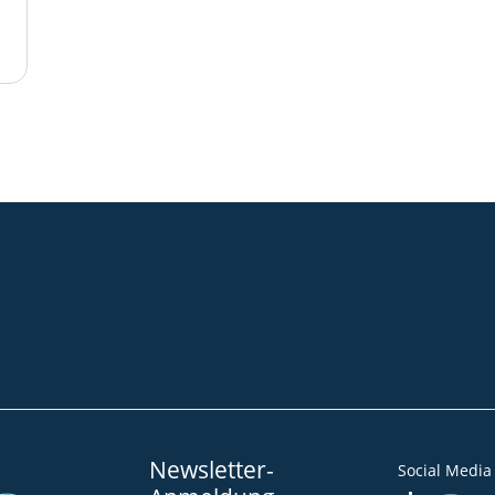
Community
Blog
Downloads
Impressum
AGB
Datenschut
Barrierefreiheitserklärung
Newsletter-
Social Media