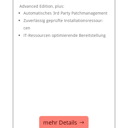
Advanced Edition, plus:
Auto­mati­sches 3rd Party Patch­ma­nage­ment
Zuver­lässig ge­prüf­te In­stal­la­tions­res­sour­
cen
IT-Ressour­cen op­ti­mie­ren­de Be­reit­stel­lung
mehr Details