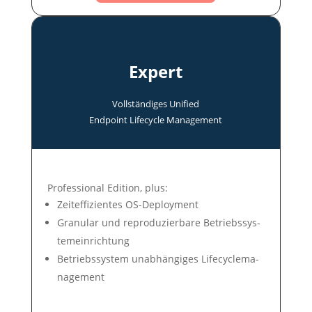
Expert
Voll­ständi­ges Uni­fied
End­point Life­cycle Manage­ment
Professional Edition, plus:
Zeit­ef­fi­zien­tes OS-Deploy­ment
Gra­nu­lar und re­pro­du­zier­ba­re Be­triebs­sys­
tem­ein­rich­tung
Betriebs­system un­ab­hän­gi­ges Life­cycle­ma­
nage­ment