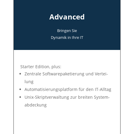
Advanced
Bringen Sie
Dyna­mik in Ihre IT
Star­ter Edit­ion, plus:
Zen­tra­le Soft­ware­pa­ke­tie­rung und Ver­tei­
lung
Auto­mati­sie­rungs­plat­form für den IT-All­tag
Unix-Skript­ver­wal­tung zur brei­ten Sys­tem­
ab­deck­ung