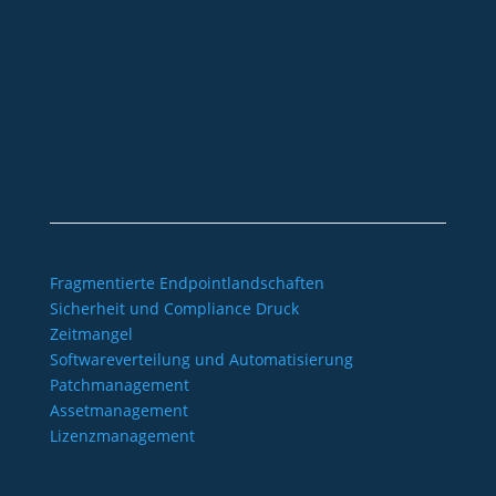
+49 2921 789 200
sales@aagon.com
Community
Blog
Downloads
Kontakt
Impressum
AGB
Datenschutz
Barrierefreiheitserklärung
Fragmentierte Endpointlandschaften
Sicherheit und Compliance Druck
Zeitmangel
Softwareverteilung und Automatisierung
Patchmanagement
Assetmanagement
Lizenzmanagement