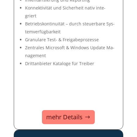
Konnek­tivi­tät und Si­cher­heit na­tiv in­te­
griert
Betriebs­konti­nui­tät – durch steuer­bare Sys­
tem­ver­füg­bar­keit
Gra­nu­lare Test- & Frei­ga­be­pro­zes­se
Zentrales Microsoft & Win­dows Up­date Ma­
nage­ment
Dritt­an­bie­ter Ka­ta­loge für Trei­ber
mehr Details