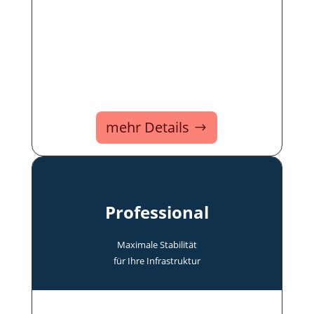
mehr Details
Professional
Maxi­male Stabi­lität
für Ihre In­fra­struk­tur