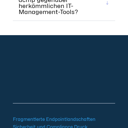
herkömmlichen IT-
Management-Tools?
+49 2921 789 200
sales@aagon.com
Community
Blog
Downloads
Kontakt
Impressum
AGB
Datenschutz
Barrierefreiheitserklärung
Fragmentierte Endpointlandschaften
Sicherheit und Compliance Druck