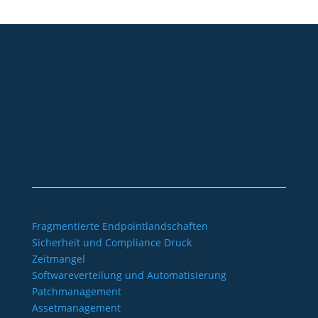
+49 2921 789 200
sales@aagon.com
Community
Blog
Downloads
Kontakt
Impressum
AGB
Datenschutz
Barrierefreiheitserklärung
Fragmentierte Endpointlandschaften
Sicherheit und Compliance Druck
Zeitmangel
Softwareverteilung und Automatisierung
Patchmanagement
Assetmanagement