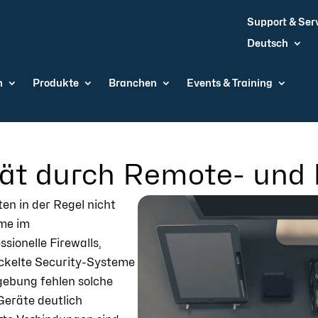
Support & Ser
Deutsch
n
Produkte
Branchen
Events & Training
ät durch Remote- und
en in der Regel nicht
eme im
ionelle Firewalls,
ckelte Security-Systeme
ebung fehlen solche
eräte deutlich