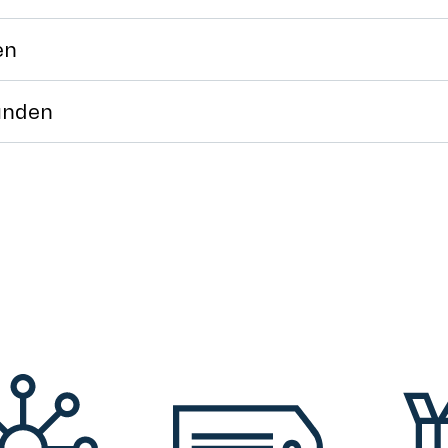
en
unden