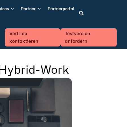
vices
Partner
Partnerportal

Vertrieb
Testversion
kontaktieren
anfordern
 Hybrid-Work