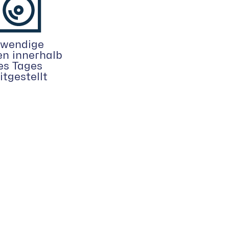
wendige
en innerhalb
es Tages
itgestellt