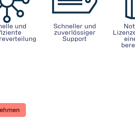
nelle und
Schneller und
Not
fiziente
zuverlässiger
Lizenz
reverteilung
Support
ein
bere
fnehmen