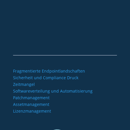
+49 2921 789 200
sales@aagon.com
Community
Blog
Downloads
Kontakt
Impressum
AGB
Datenschutz
Barrierefreiheitserklärung
Fragmentierte Endpointlandschaften
Sicherheit und Compliance Druck
Zeitmangel
Softwareverteilung und Automatisierung
Patchmanagement
Assetmanagement
Lizenzmanagement