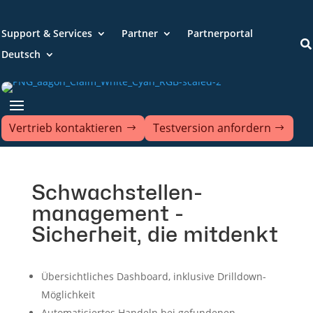
Support & Services
Partner
Partnerportal

Deutsch
Vertrieb kontaktieren
Testversion anfordern
Schwachstellen-
management -
Sicherheit, die mitdenkt
Übersichtliches Dashboard, inklusive Drilldown-
Möglichkeit
Automatisiertes Handeln bei gefundenen