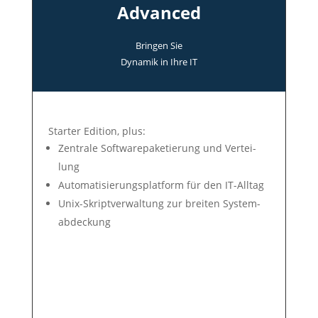
Advanced
Bringen Sie
Dyna­mik in Ihre IT
Star­ter Edit­ion, plus:
Zen­tra­le Soft­ware­pa­ke­tie­rung und Ver­tei­
lung
Auto­mati­sie­rungs­plat­form für den IT-All­tag
Unix-Skript­ver­wal­tung zur brei­ten Sys­tem­
ab­deck­ung