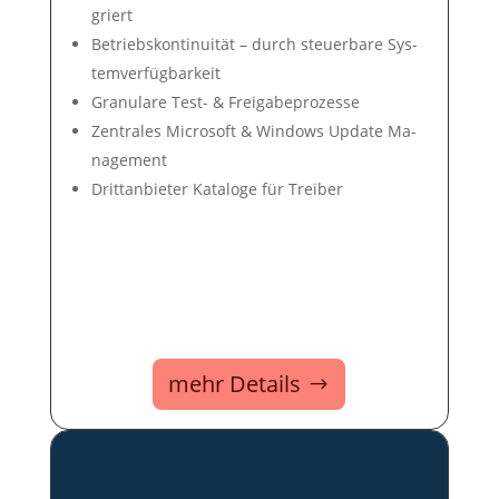
griert
Betriebs­konti­nui­tät – durch steuer­bare Sys­
tem­ver­füg­bar­keit
Gra­nu­lare Test- & Frei­ga­be­pro­zes­se
Zentrales Microsoft & Win­dows Up­date Ma­
nage­ment
Dritt­an­bie­ter Ka­ta­loge für Trei­ber
mehr Details