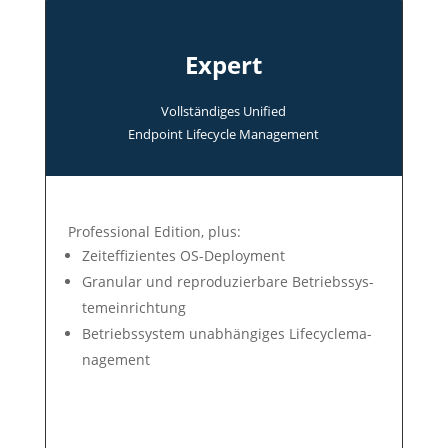
Expert
Voll­ständi­ges Uni­fied
End­point Life­cycle Manage­ment
Professional Edition, plus:
Zeit­ef­fi­zien­tes OS-Deploy­ment
Gra­nu­lar und re­pro­du­zier­ba­re Be­triebs­sys­
tem­ein­rich­tung
Betriebs­system un­ab­hän­gi­ges Life­cycle­ma­
nage­ment