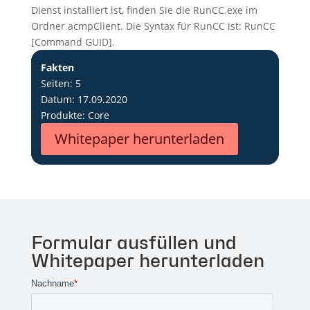
Dienst installiert ist, finden Sie die RunCC.exe im
Ordner acmpClient. Die Syntax für RunCC ist: RunCC
[Command GUID].
Fakten
Seiten: 5
Datum: 17.09.2020
Produkte: Core
Whitepaper herunterladen
Formular ausfüllen und
Whitepaper herunterladen