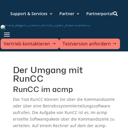
Support & Services
Partner
Partnerportal

Vertrieb kontaktieren
Testversion anfordern
Der Umgang mit
RunCC
RunCC im acmp
Das Tool RunCC können Sie über die Kommandozeile
oder über eine BetriebssystemVerteilungssoftware
aufrufen. Die Aufgabe von RunCC ist es, im acmp
erstellte Softwarepakete über die Kommandozeile zu
verteilen. Auf einem Rechner auf dem der acmp-