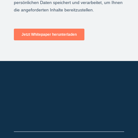
+49 2921 789 200
sales@aagon.com
Community
Blog
Downloads
Kontakt
Impressum
AGB
Datenschutz
Barrierefreiheitserklärung