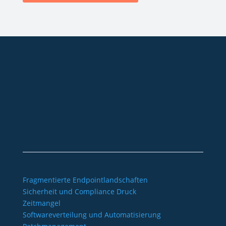
+49 2921 789 200
sales@aagon.com
Community
Blog
Downloads
Kontakt
Impressum
AGB
Datenschutz
Barrierefreiheitserklärung
Fragmentierte Endpointlandschaften
Sicherheit und Compliance Druck
Zeitmangel
Softwareverteilung und Automatisierung