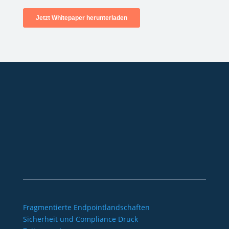
+49 2921 789 200
sales@aagon.com
Community
Blog
Downloads
Kontakt
Impressum
AGB
Datenschutz
Barrierefreiheitserklärung
Fragmentierte Endpointlandschaften
Sicherheit und Compliance Druck