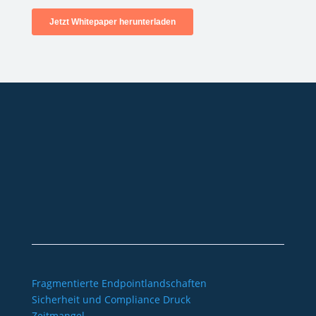
+49 2921 789 200
sales@aagon.com
Community
Blog
Downloads
Kontakt
Impressum
AGB
Datenschutz
Barrierefreiheitserklärung
Fragmentierte Endpointlandschaften
Sicherheit und Compliance Druck
Zeitmangel