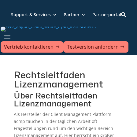
Support & Services
Partner
Partnerportal

Vertrieb kontaktieren
Testversion anfordern
Rechtsleitfaden
Lizenzmanagement
Über Rechtsleitfaden
Lizenzmanagement
Als Hersteller der Client Management Plattform
acmp tauchen in der täglichen Arbeit oft
Fragestellungen rund um den wichtigen Bereich
Lizenzmanagement auf. Hier herrscht ein großer