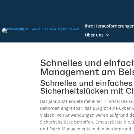
Ihre Herausforderunge
Über uns
Schnelles und einfac
Management am Beisp
Schnelles und einfaches
Sicherheitslücken mit 
Das Jahr 2021 endete mit einer IT-Krise: Die 
Behörden angreifbar, das BSI gibt eine Cyber
Vielzahl von Anwendungen waren aufgrund der 
Sicherheitslücke betroffen. Erneut rückte die
und Patch Managements in den Vordergrund. In