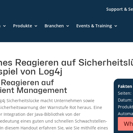
Support & Se
n
Produkte
Branchen
Events & Training
hes Reagieren auf Sicherheitsl
iel von Log4j
 Reagieren auf
Fakten
Client Management
Seiten:
Datum:
Log4j Sicherheitslücke macht Unternehmen sowie
Produkt
-Sicherheitswarnung der Warnstufe Rot heraus. Eine
Automa
Integration der Java-Bibliothek von der
 Bedeutung eines guten und schnellen Schwachstellen-
Wh
 diesem Handout erfahren Sie, wie Sie mithilfe eines