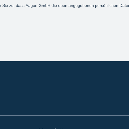
Community
Blog
Downloads
Impressum
AGB
Datenschut
Barrierefreiheitserklärung