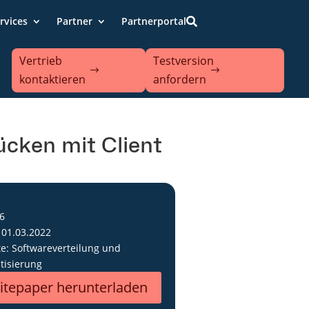
rvices
Partner
Partnerportal

Vertrieb
Testversion
kontaktieren
anfordern
ücken mit Client
 6
 01.03.2022
e: Softwareverteilung und
tisierung
itepaper herunterladen