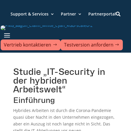
Support & Services
Partner
Partnerportal

Vertrieb kontaktieren
Testversion anfordern
Studie „IT-Security in
der hybriden
Arbeitswelt“
Einführung
Hybrides Arbeiten ist durch die Corona-Pandemie
quasi über Nacht in den Unternehmen eingezogen,
aber ein Auszug ist noch lange nicht in Sicht. Das
stellt die IT-Abteilungen vor neuen