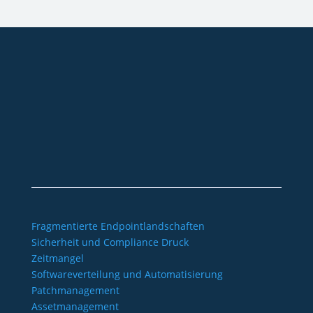
+49 2921 789 200
sales@aagon.com
Community
Blog
Downloads
Kontakt
Impressum
AGB
Datenschutz
Barrierefreiheitserklärung
Fragmentierte Endpointlandschaften
Sicherheit und Compliance Druck
Zeitmangel
Softwareverteilung und Automatisierung
Patchmanagement
Assetmanagement