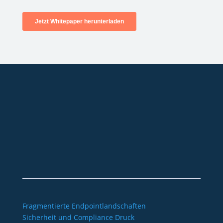
+49 2921 789 200
sales@aagon.com
Community
Blog
Downloads
Kontakt
Impressum
AGB
Datenschutz
Barrierefreiheitserklärung
Fragmentierte Endpointlandschaften
Sicherheit und Compliance Druck