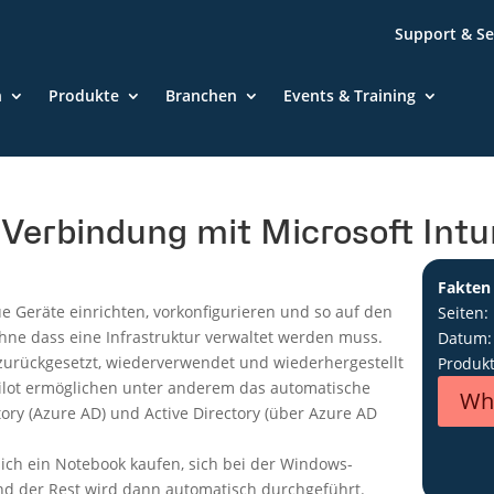
Support & Se
n
Produkte
Branchen
Events & Training
 Verbindung mit Microsoft Int
Fakten
e Geräte einrichten, vorkonfigurieren und so auf den
Seiten:
hne dass eine Infrastruktur verwaltet werden muss.
Datum:
urückgesetzt, wiederverwendet und wiederhergestellt
Produk
ilot ermöglichen unter anderem das automatische
Wh
ory (Azure AD) und Active Directory (über Azure AD
sich ein Notebook kaufen, sich bei der Windows-
d der Rest wird dann automatisch durchgeführt.