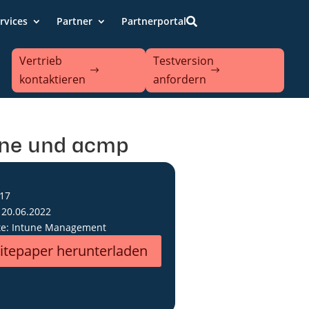
rvices
Partner
Partnerportal

Vertrieb
Testversion
kontaktieren
anfordern
une und acmp
 17
 20.06.2022
te: Intune Management
itepaper herunterladen