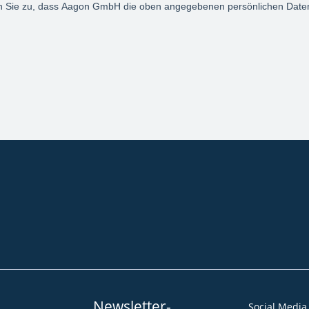
Community
Blog
Downloads
Impressum
AGB
Datenschut
Barrierefreiheitserklärung
Newsletter-
Social Media