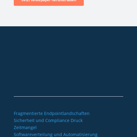
+49 2921 789 200
sales@aagon.com
Community
Blog
Downloads
Kontakt
Impressum
AGB
Datenschutz
Barrierefreiheitserklärung
Fragmentierte Endpointlandschaften
Sicherheit und Compliance Druck
Zeitmangel
Softwareverteilung und Automatisierung