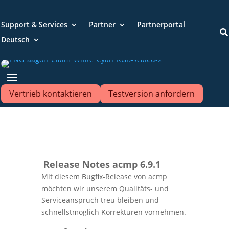
Support & Services
Partner
Partnerportal

Deutsch
Vertrieb kontaktieren
Testversion anfordern
Release Notes acmp 6.9.1
Mit diesem Bugfix-Release von acmp
möchten wir unserem Qualitäts- und
Serviceanspruch treu bleiben und
schnellstmöglich Korrekturen vornehmen.