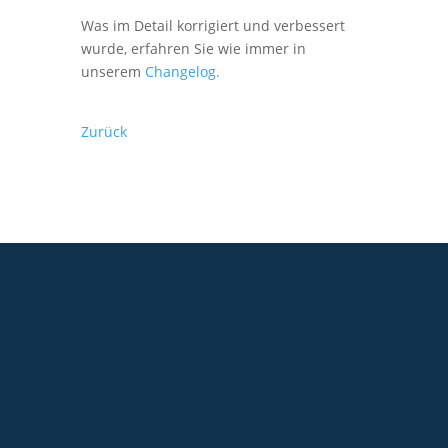
Was im Detail korrigiert und verbessert
wurde, erfahren Sie wie immer in
unserem
Changelog.
Zurück
+49 2921 789 200
sales@aagon.com
Community
Blog
Downloads
Kontakt
Impressum
AGB
Datenschutz
Barrierefreiheitserklärung