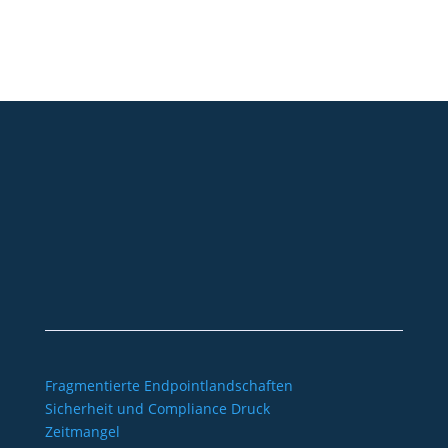
+49 2921 789 200
sales@aagon.com
Community
Blog
Downloads
Kontakt
Impressum
AGB
Datenschutz
Barrierefreiheitserklärung
Fragmentierte Endpointlandschaften
Sicherheit und Compliance Druck
Zeitmangel