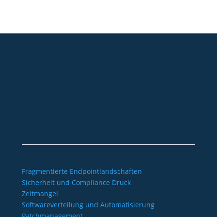
+49 2921 789 200
sales@aagon.com
Community
Blog
Downloads
Kontakt
Impressum
AGB
Datenschutz
Barrierefreiheitserklärung
Fragmentierte Endpointlandschaften
Sicherheit und Compliance Druck
Zeitmangel
Softwareverteilung und Automatisierung
Patchmanagement