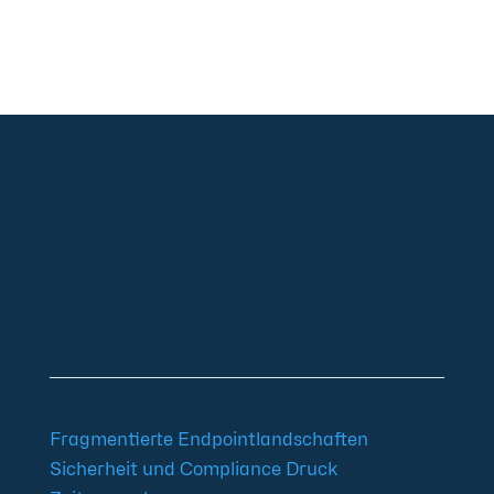
+49 2921 789 200
sales@aagon.com
Community
Blog
Downloads
Kontakt
Impressum
AGB
Datenschutz
Barrierefreiheitserklärung
Fragmentierte Endpointlandschaften
Sicherheit und Compliance Druck