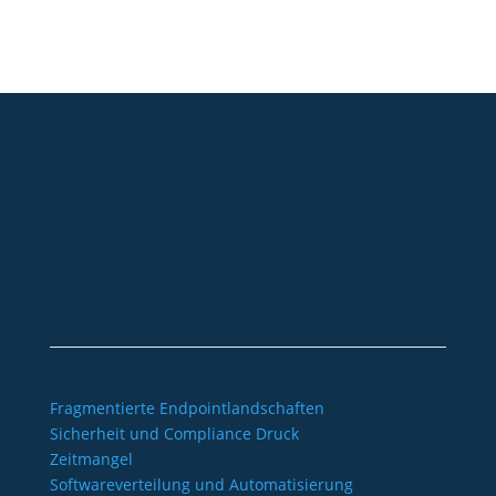
+49 2921 789 200
sales@aagon.com
Community
Blog
Downloads
Kontakt
Impressum
AGB
Datenschutz
Barrierefreiheitserklärung
Fragmentierte Endpointlandschaften
Sicherheit und Compliance Druck
Zeitmangel
Softwareverteilung und Automatisierung