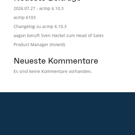
2026.07.27 - acmp 6.10.3
acmp 6103
Changelog zu acmp 6.10.3
aagon beruft Sven Häckel zum Head of Sales
Product Manager (m/w/d)
Neueste Kommentare
Es sind keine Kommentare vorhanden.
+49 2921 789 200
sales@aagon.com
Community
Blog
Downloads
Kontakt
Impressum
AGB
Datenschutz