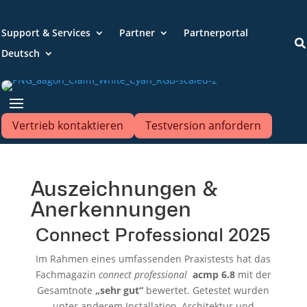
Support & Services
Partner
Partnerportal

Deutsch
Vertrieb kontaktieren
Testversion anfordern
Auszeichnungen &
Anerkennungen
Connect Professional 2025
Im Rahmen eines umfassenden Praxistests hat das
Fachmagazin
connect professional
acmp 6.8
mit der
Gesamtnote
„sehr gut“
bewertet. Getestet wurden
unter anderem Installation, Architektur und