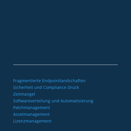
+49 2921 789 200
sales@aagon.com
Community
Blog
Downloads
Kontakt
Impressum
AGB
Datenschutz
Barrierefreiheitserklärung
Fragmentierte Endpointlandschaften
Sicherheit und Compliance Druck
Zeitmangel
Softwareverteilung und Automatisierung
Patchmanagement
Assetmanagement
Lizenzmanagement