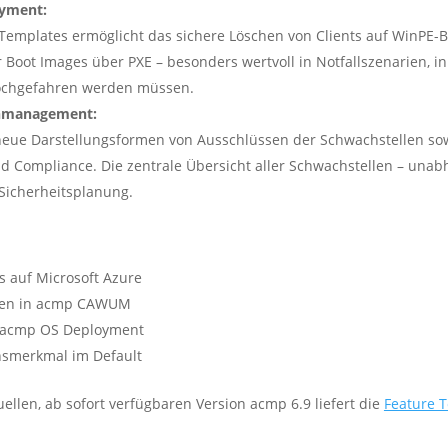
oyment:
Templates ermöglicht das sichere Löschen von Clients auf WinPE-B
er Boot Images über PXE – besonders wertvoll in Notfallszenarien,
hochgefahren werden müssen.
enmanagement:
neue Darstellungsformen von Ausschlüssen der Schwachstellen sow
 Compliance. Die zentrale Übersicht aller Schwachstellen – unabh
 Sicherheitsplanung.
s auf Microsoft Azure
eiten in acmp CAWUM
m acmp OS Deployment
onsmerkmal im Default
ellen, ab sofort verfügbaren Version acmp 6.9 liefert die
Feature T