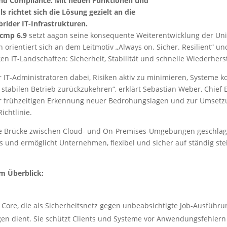
 und Compliance. Mit neuen Funktionen und
richtet sich die Lösung gezielt an die
ider IT-Infrastrukturen.
cmp 6.9
setzt aagon seine konsequente Weiterentwicklung der U
n orientiert sich an dem Leitmotiv „Always on. Sicher. Resilient“ un
 IT-Landschaften: Sicherheit, Stabilität und schnelle Wiederherste
 IT-Administratoren dabei, Risiken aktiv zu minimieren, Systeme ko
n stabilen Betrieb zurückzukehren“, erklärt Sebastian Weber, Chief 
ur frühzeitigen Erkennung neuer Bedrohungslagen und zur Umsetzu
ichtlinie.
ie Brücke zwischen Cloud- und On-Premises-Umgebungen geschlag
s und ermöglicht Unternehmen, flexibel und sicher auf ständig s
m Überblick:
Core, die als Sicherheitsnetz gegen unbeabsichtigte Job-Ausführun
 dient. Sie schützt Clients und Systeme vor Anwendungsfehlern 