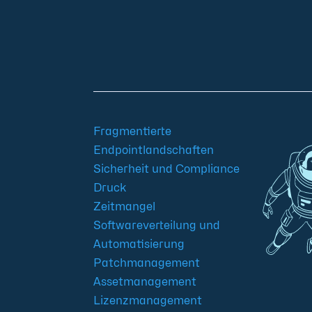
+49 2921 789
sales@aagon.com
200
Fragmentierte
Endpointlandschaften
Sicherheit und Compliance
Druck
Zeitmangel
Softwareverteilung und
Automatisierung
Patchmanagement
Assetmanagement
Lizenzmanagement