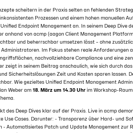
zepte scheitern in der Praxis selten an fehlenden Strateg
inkonsistenten Prozessen und einem hohen manuellen Au
s Unified Endpoint Management an. In seinem Deep Dive d
er anhand von acmp (aagon Client Management Platform), 
ichtbar und beherrschbar umsetzen lässt – ohne zusätzlic
 Administratoren. Im Fokus stehen reale Anforderungen au
griffsflächen, nachvollziehbare Compliance und eine zent
r zeigt in seinem Beitrag anschaulich, wie sich durch d
d Sicherheitslösungen Zeit und Kosten sparen lassen. D
schbar. Wie gezieltes Unified Endpoint Management Admini
tian Weber am
18. März um 14.30 Uhr
im Workshop-Raum 17
Thema.
kt des Deep Dives klar auf der Praxis. Live in acmp demo
te Use Cases. Darunter: - Transparenz über Hard- und So
n - Automatisiertes Patch und Update Management zur 