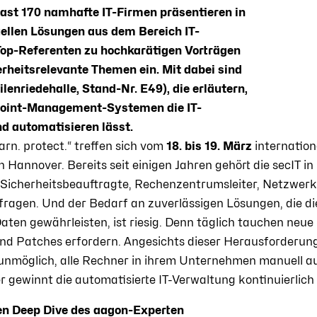
Fast 170 namhafte IT-Firmen präsentieren in
uellen Lösungen aus dem Bereich IT-
Top-Referenten zu hochkarätigen Vorträgen
rheitsrelevante Themen ein. Mit dabei sind
lenriedehalle, Stand-Nr. E49), die erläutern,
dpoint-Management-Systemen die IT-
d automatisieren lässt.
rn. protect.“ treffen sich vom
18. bis 19. März
internation
 Hannover. Bereits seit einigen Jahren gehört die secIT i
-Sicherheitsbeauftragte, Rechenzentrumsleiter, Netzwer
fragen. Und der Bedarf an zuverlässigen Lösungen, die di
en gewährleisten, ist riesig. Denn täglich tauchen neue 
d Patches erfordern. Angesichts dieser Herausforderunge
 unmöglich, alle Rechner in ihrem Unternehmen manuell 
r gewinnt die automatisierte IT-Verwaltung kontinuierlich
en Deep Dive des aagon-Experten