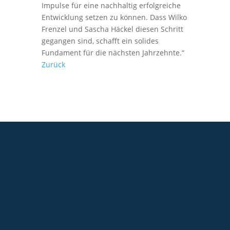
Impulse für eine nachhaltig erfolgreiche
Entwicklung setzen zu können. Dass Wilko
Frenzel und Sascha Häckel diesen Schritt
gegangen sind, schafft ein solides
Fundament für die nächsten Jahrzehnte.“
Zurück
+49 2921 789 200
sales@aagon.com
Community
Blog
Downloads
Kontakt
Impressum
AGB
Datenschutz
Barrierefreiheitserklärung