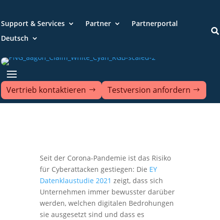
Support & Services
Partner
Partnerportal

Deutsch
Vertrieb kontaktieren
Testversion anfordern
Seit der Corona-Pandemie ist das Risiko
für Cyberattacken gestiegen: Die
EY
Datenklaustudie 2021
zeigt, dass sich
Unternehmen immer bewusster darüber
werden, welchen digitalen Bedrohungen
sie ausgesetzt sind und dass es