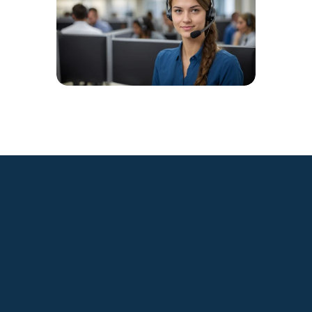
+49 2921 789 200
sales@aagon.com
Community
Blog
Downloads
Kontakt
Impressum
AGB
Datenschutz
Barrierefreiheitserklärung