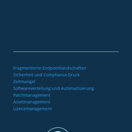
+49 2921 789 200
sales@aagon.com
Community
Blog
Downloads
Kontakt
Impressum
AGB
Datenschutz
Barrierefreiheitserklärung
Fragmentierte Endpointlandschaften
Sicherheit und Compliance Druck
Zeitmangel
Softwareverteilung und Automatisierung
Patchmanagement
Assetmanagement
Lizenzmanagement