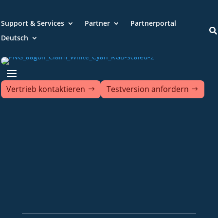
Support & Services
Partner
Partnerportal

Deutsch
Vertrieb kontaktieren
Testversion anfordern
+49 2921 789 200
sales@aagon.com
Community
Blog
Downloads
Kontakt
Impressum
AGB
Datenschutz
Barrierefreiheitserklärung