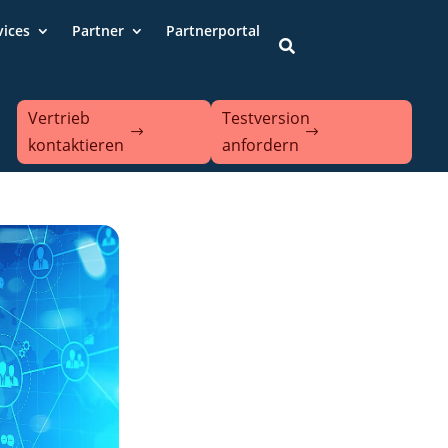
vices
Partner
Partnerportal

Vertrieb
Testversion
kontaktieren
anfordern