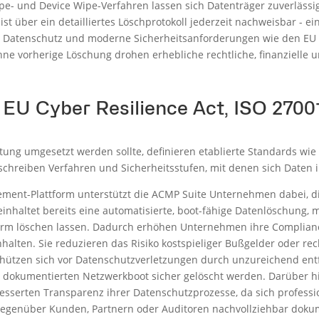
pe- und Device Wipe-Verfahren lassen sich Datenträger zuverlässig
t über ein detailliertes Löschprotokoll jederzeit nachweisbar - ei
 Datenschutz und moderne Sicherheitsanforderungen wie den EU Cy
ne vorherige Löschung drohen erhebliche rechtliche, finanzielle u
EU Cyber Resilience Act, ISO 270
tung umgesetzt werden sollte, definieren etablierte Standards wie
schreiben Verfahren und Sicherheitsstufen, mit denen sich Daten i
ent-Plattform unterstützt die ACMP Suite Unternehmen dabei, d
inhaltet bereits eine automatisierte, boot-fähige Datenlöschung, m
orm löschen lassen. Dadurch erhöhen Unternehmen ihre Compliance
halten. Sie reduzieren das Risiko kostspieliger Bußgelder oder rec
ützen sich vor Datenschutzverletzungen durch unzureichend entf
 dokumentierten Netzwerkboot sicher gelöscht werden. Darüber hi
esserten Transparenz ihrer Datenschutzprozesse, da sich professi
egenüber Kunden, Partnern oder Auditoren nachvollziehbar dokum