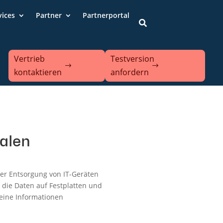
vices
Partner
Partnerportal

Vertrieb
Testversion
kontaktieren
anfordern
nalen
er Entsorgung von IT-Geräten
s die Daten auf Festplatten und
keine Informationen