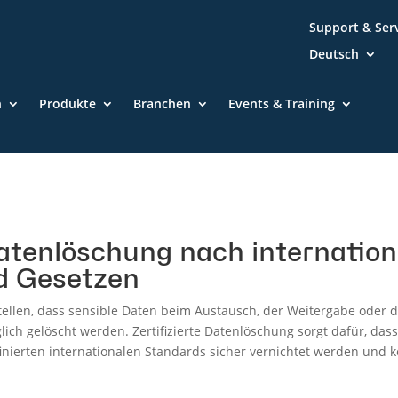
Support & Ser
Deutsch
n
Produkte
Branchen
Events & Training
 Datenlöschung nach internatio
d Gesetzen
llen, dass sensible Daten beim Austausch, der Weitergabe oder d
ich gelöscht werden. Zertifizierte Datenlöschung sorgt dafür, das
nierten internationalen Standards sicher vernichtet werden und 