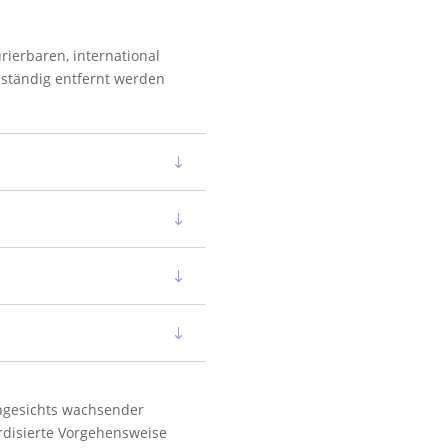
ierbaren, international
lständig entfernt werden
Angesichts wachsender
rdisierte Vorgehensweise