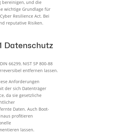
 bereinigen, und die
ne wichtige Grundlage für
ber Resilience Act. Bei
nd reputative Risiken.
01 Datenschutz
 DIN 66299, NIST SP 800-88
rreversibel entfernen lassen.
iese Anforderungen
it der sich Datenträger
, da sie gesetzliche
htlicher
ernte Daten. Auch Boot-
naus profitieren
onelle
entieren lassen.