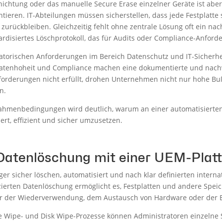
chtung oder das manuelle Secure Erase einzelner Geräte ist aber z
ieren. IT-Abteilungen müssen sicherstellen, dass jede Festplatte
zurückbleiben. Gleichzeitig fehlt ohne zentrale Lösung oft ein na
rdisiertes Löschprotokoll, das für Audits oder Compliance-Anford
ulatorischen Anforderungen im Bereich Datenschutz und IT-Sicherhe
atenhoheit und Compliance machen eine dokumentierte und nach
nforderungen nicht erfüllt, drohen Unternehmen nicht nur hohe Bu
n.
ahmenbedingungen wird deutlich, warum an einer automatisierten
rt, effizient und sicher umzusetzen.
 Datenlöschung mit einer UEM-Plat
er sicher löschen, automatisiert und nach klar definierten interna
fizierten Datenlöschung ermöglicht es, Festplatten und andere Spe
vor der Wiederverwendung, dem Austausch von Hardware oder der 
re Wipe- und Disk Wipe-Prozesse können Administratoren einzelne