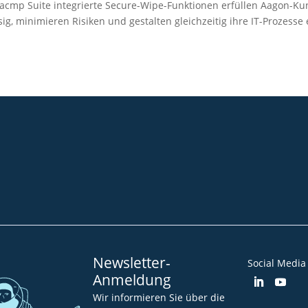
 acmp Suite integrierte Secure-Wipe-Funktionen erfüllen Aagon-Ku
g, minimieren Risiken und gestalten gleichzeitig ihre IT-Prozesse e
Community
Blog
Downloads
Impressum
AGB
Datenschut
Barrierefreiheitserklärung
Newsletter-
Social Media
Anmeldung
Wir informieren Sie über die