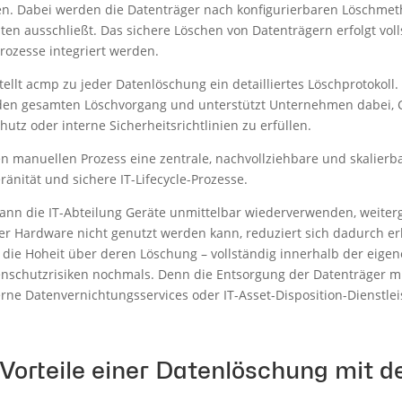
hen. Dabei werden die Datenträger nach konfigurierbaren Löschme
ten ausschließt. Das sichere Löschen von Datenträgern erfolgt vol
rozesse integriert werden.
ellt acmp zu jeder Datenlöschung ein detailliertes Löschprotokoll
den gesamten Löschvorgang und unterstützt Unternehmen dabei,
tz oder interne Sicherheitsrichtlinien zu erfüllen.
 manuellen Prozess eine zentrale, nachvollziehbare und skalierb
änität und sichere IT-Lifecycle-Prozesse.
kann die IT-Abteilung Geräte unmittelbar wiederverwenden, weite
der Hardware nicht genutzt werden kann, reduziert sich dadurch er
die Hoheit über deren Löschung – vollständig innerhalb der eigene
tenschutzrisiken nochmals. Denn die Entsorgung der Datenträger 
ne Datenvernichtungsservices oder IT-Asset-Disposition-Dienstleis
 Vorteile einer Datenlöschung mit d