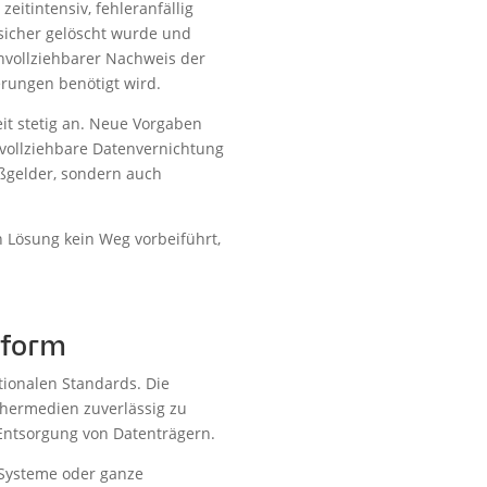
eitintensiv, fehleranfällig
 sicher gelöscht wurde und
chvollziehbarer Nachweis der
erungen benötigt wird.
it stetig an. Neue Vorgaben
vollziehbare Datenvernichtung
ßgelder, sondern auch
 Lösung kein Weg vorbeiführt,
tform
tionalen Standards. Die
ichermedien zuverlässig zu
Entsorgung von Datenträgern.
 Systeme oder ganze