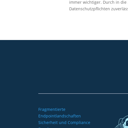
immer wichtiger. Durch in die
Datenschutzpflichten zuverlässi
+49 2921 789 200
sales@aagon.com
Fragmentierte
Endpointlandschaften
Sicherheit und Compliance