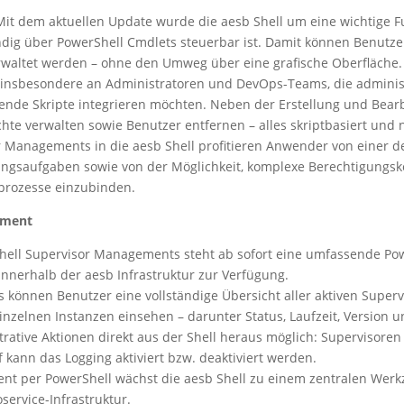
Mit dem aktuellen Update wurde die aesb Shell um eine wichtige Fu
ändig über PowerShell Cmdlets steuerbar ist. Damit können Benutz
erwaltet werden – ohne den Umweg über eine grafische Oberfläche.
h insbesondere an Administratoren und DevOps-Teams, die adminis
ende Skripte integrieren möchten. Neben der Erstellung und Bear
hte verwalten sowie Benutzer entfernen – alles skriptbasiert und 
 Managements in die aesb Shell profitieren Anwender von einer deu
ngsaufgaben sowie von der Möglichkeit, komplexe Berechtigungsk
prozesse einzubinden.
ement
Shell Supervisor Managements steht ab sofort eine umfassende Po
nnerhalb der aesb Infrastruktur zur Verfügung.
 können Benutzer eine vollständige Übersicht aller aktiven Super
einzelnen Instanzen einsehen – darunter Status, Laufzeit, Version 
ative Aktionen direkt aus der Shell heraus möglich: Supervisoren 
f kann das Logging aktiviert bzw. deaktiviert werden.
t per PowerShell wächst die aesb Shell zu einem zentralen Werkz
ervice-Infrastruktur.