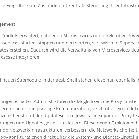
e Eingriffe, klare Zustände und zentrale Steuerung Ihrer Infrastru
agement
Cmdlets erweitert, mit denen Microservices nun direkt über Powe
services starten, stoppen und neu starten, sie zwischen Supervi
tes erstellen. Dadurch wird die Verwaltung von Microservices deutl
rozesse integrieren.
 neuen Submodule in der aesb Shell stehen diese nun ebenfalls i
ungen erhalten Administratoren die Möglichkeit, die Proxy-Einstell
rieren, sodass die jeweilige Kommunikation gezielt über einen defin
izenzdienst und den Updateservice jeweils ein separater Proxy fe
rungen und Updates gezielt zu steuern. Diese neuen Funktionen bie
nde Netzwerk-Infrastrukturen, verbessern die Netzwerksicherheit
roxy-Konfigurationen direkt über die System- und Dienste-Einstell