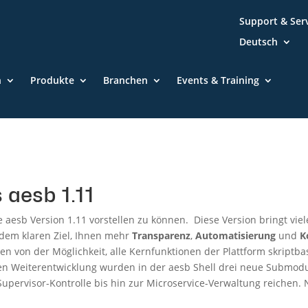
Support & Ser
Deutsch
n
Produkte
Branchen
Events & Training
 aesb 1.11
e aesb Version 1.11 vorstellen zu können. Diese Version bringt vie
 dem klaren Ziel, Ihnen mehr
Transparenz
,
Automatisierung
und
K
n von der Möglichkeit, alle Kernfunktionen der Plattform skriptbas
n Weiterentwicklung wurden in der aesb Shell drei neue Submodul
upervisor-Kontrolle bis hin zur Microservice-Verwaltung reichen. N