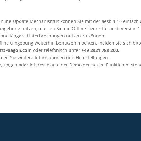
nline-Update Mechanismus können Sie mit der aesb 1.10 einfach a
-Umgebung nutzen, müssen Sie die Offline-Lizenz für aesb Version 
ohne längere Unterbrechungen nutzen zu können.
ffline Umgebung weiterhin benutzen möchten, melden Sie sich bit
rt@aagon.com
oder telefonisch unter
+49 2921 789 200.
en Sie weitere Informationen und Hilfestellungen.
nregungen oder Interesse an einer Demo der neuen Funktionen ste
Community
Blog
Downloads