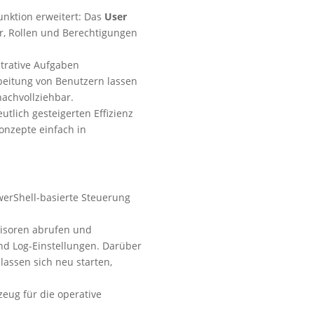
nktion erweitert: Das
User
er, Rollen und Berechtigungen
trative Aufgaben
beitung von Benutzern lassen
nachvollziehbar.
tlich gesteigerten Effizienz
onzepte einfach in
werShell-basierte Steuerung
visoren abrufen und
und Log-Einstellungen. Darüber
lassen sich neu starten,
eug für die operative