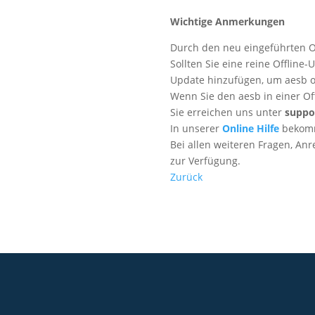
Wichtige Anmerkungen
Durch den neu eingeführten O
Sollten Sie eine reine Offline
Update hinzufügen, um aesb 
Wenn Sie den aesb in einer O
Sie erreichen uns unter
suppo
In unserer
Online Hilfe
bekomm
Bei allen weiteren Fragen, A
zur Verfügung.
Zurück
+49 2921 789 200
sales@aagon.com