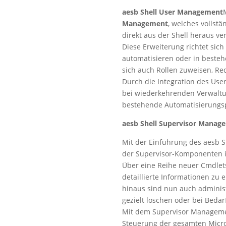
aesb Shell User Management
Management
, welches vollst
direkt aus der Shell heraus v
Diese Erweiterung richtet sic
automatisieren oder in besteh
sich auch Rollen zuweisen, Rec
Durch die Integration des User
bei wiederkehrenden Verwaltu
bestehende Automatisierungs
aesb Shell Supervisor Manag
Mit der Einführung des aesb 
der Supervisor-Komponenten i
Über eine Reihe neuer Cmdlets
detaillierte Informationen zu 
hinaus sind nun auch administr
gezielt löschen oder bei Bedar
Mit dem Supervisor Managemen
Steuerung der gesamten Micros