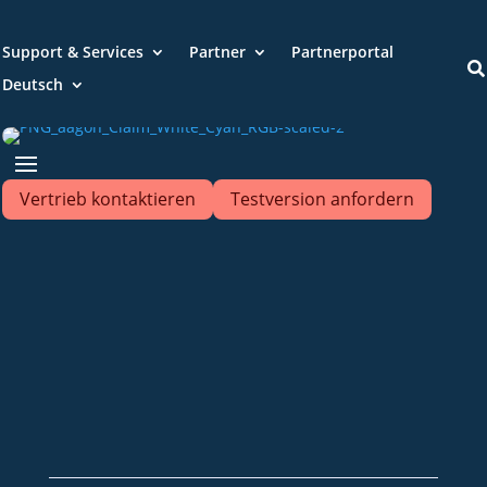
Support & Services
Partner
Partnerportal

Deutsch
Vertrieb kontaktieren
Testversion anfordern
+49 2921 789 200
sales@aagon.com
Community
Blog
Downloads
Kontakt
Impressum
AGB
Datenschutz
Barrierefreiheitserklärung