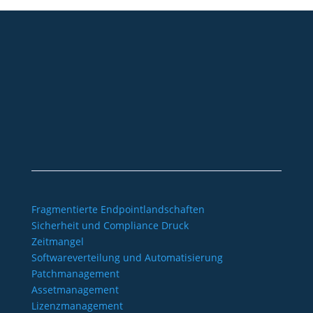
+49 2921 789 200
sales@aagon.com
Community
Blog
Downloads
Kontakt
Impressum
AGB
Datenschutz
Barrierefreiheitserklärung
Fragmentierte Endpointlandschaften
Sicherheit und Compliance Druck
Zeitmangel
Softwareverteilung und Automatisierung
Patchmanagement
Assetmanagement
Lizenzmanagement