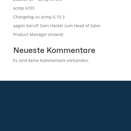
acmp 6103
Changelog zu acmp 6.10.3
aagon beruft Sven Häckel zum Head of Sales
Product Manager (m/w/d)
Neueste Kommentare
Es sind keine Kommentare vorhanden.
+49 2921 789 200
sales@aagon.com
Community
Blog
Downloads
Kontakt
Impressum
AGB
Datenschutz
Barrierefreiheitserklärung