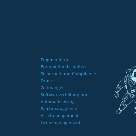
+49 2921 789 200
sales@aagon.com
Fragmentierte
Endpointlandschaften
Sicherheit und Compliance
Druck
Zeitmangel
Softwareverteilung und
Automatisierung
Patchmanagement
Assetmanagement
Lizenzmanagement