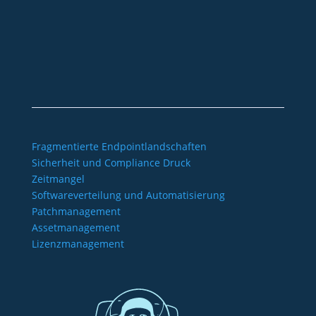
sales@aagon.com
Community
Blog
Downloads
Kontakt
Impressum
AGB
Datenschutz
Barrierefreiheitserklärung
Fragmentierte Endpointlandschaften
Sicherheit und Compliance Druck
Zeitmangel
Softwareverteilung und Automatisierung
Patchmanagement
Assetmanagement
Lizenzmanagement