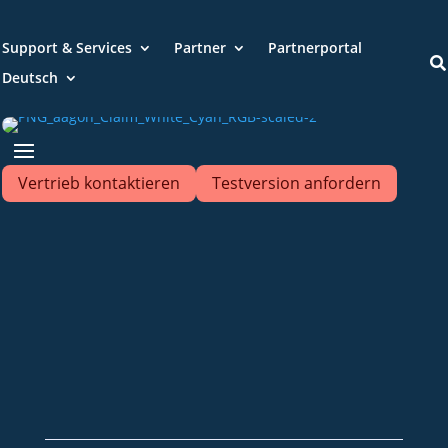
Support & Services
Partner
Partnerportal

Deutsch
Vertrieb kontaktieren
Testversion anfordern
+49 2921 789 200
sales@aagon.com
Community
Blog
Downloads
Kontakt
Impressum
AGB
Datenschutz
Barrierefreiheitserklärung